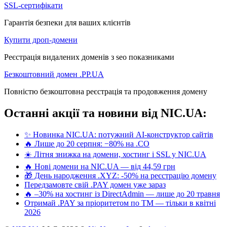
SSL-сертифікати
Гарантія безпеки для ваших клієнтів
Купити дроп-домени
Реєстрація видалених доменів з seo показниками
Безкоштовний домен .PP.UA
Повністю безкоштовна реєстрація та продовження домену
Останні акції та новини від NIC.UA:
✨ Новинка NIC.UA: потужний AI-конструктор сайтів
🔥 Лише до 20 серпня: −80% на .CO
☀️ Літня знижка на домени, хостинг і SSL у NIC.UA
🔥 Нові домени на NIC.UA — від 44,59 грн
🎁 День народження .XYZ: -50% на реєстрацію домену
Передзамовте свій .PAY домен уже зараз
🔥 –30% на хостинг із DirectAdmin — лише до 20 травня
Отримай .PAY за пріоритетом по ТМ — тільки в квітні
2026